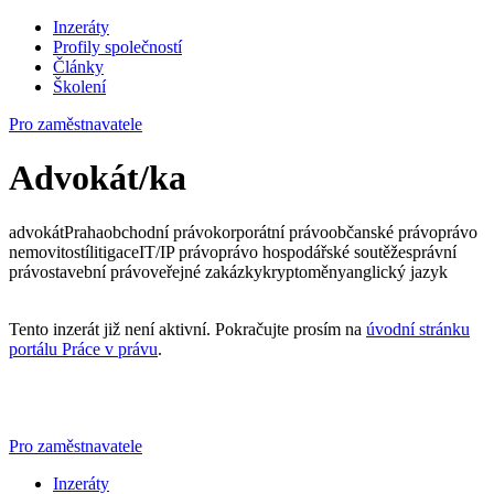
Inzeráty
Profily společností
Články
Školení
Pro zaměstnavatele
Advokát/ka
advokát
Praha
obchodní právo
korporátní právo
občanské právo
právo
nemovitostí
litigace
IT/IP právo
právo hospodářské soutěže
správní
právo
stavební právo
veřejné zakázky
kryptoměny
anglický jazyk
Tento inzerát již není aktivní. Pokračujte prosím na
úvodní stránku
portálu Práce v právu
.
Pro zaměstnavatele
Inzeráty