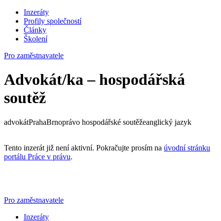
Inzeráty
Profily společností
Články
Školení
Pro zaměstnavatele
Advokát/ka – hospodářská
soutěž
advokát
Praha
Brno
právo hospodářské soutěže
anglický jazyk
Tento inzerát již není aktivní. Pokračujte prosím na
úvodní stránku
portálu Práce v právu
.
Pro zaměstnavatele
Inzeráty