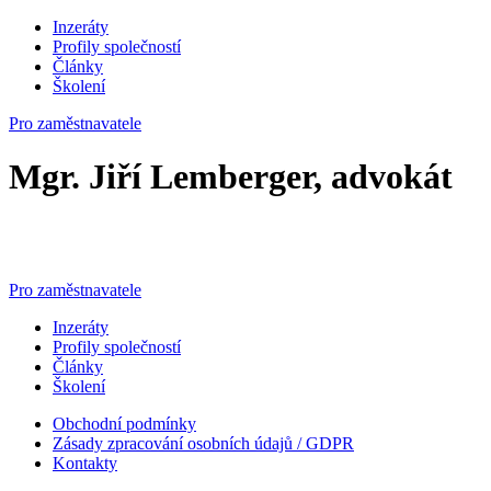
Inzeráty
Profily společností
Články
Školení
Pro zaměstnavatele
Mgr. Jiří Lemberger, advokát
Pro zaměstnavatele
Inzeráty
Profily společností
Články
Školení
Obchodní podmínky
Zásady zpracování osobních údajů / GDPR
Kontakty