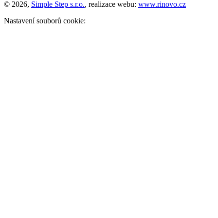
© 2026,
Simple Step s.r.o.
, realizace webu:
www.rinovo.cz
Nastavení souborů cookie: