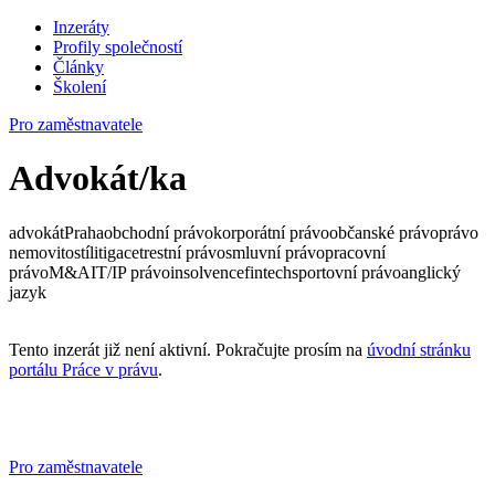
Inzeráty
Profily společností
Články
Školení
Pro zaměstnavatele
Advokát/ka
advokát
Praha
obchodní právo
korporátní právo
občanské právo
právo
nemovitostí
litigace
trestní právo
smluvní právo
pracovní
právo
M&A
IT/IP právo
insolvence
fintech
sportovní právo
anglický
jazyk
Tento inzerát již není aktivní. Pokračujte prosím na
úvodní stránku
portálu Práce v právu
.
Pro zaměstnavatele